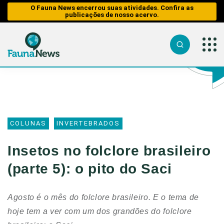
O Fauna News encerrou suas atividades. Confira as
publicações de nosso acervo.
Sobre nós
O Fauna
Fauna
Notícias
News
em
Equipe
Risco
Tráfico de
Reportagens
Parceiros
COLUNAS
INVERTEBRADOS
Sobre nós
Caça
Analisando
Tráfico de
Republiqu
os Fatos
Equipe
Animais
Impactos 
Insetos no folclore brasileiro
Publique n
Perda de H
Entrevistas
Parceiros
Caça
Reportage
Contato/Mí
(parte 5): o pito do Saci
Analisando
Web Stories
Republique
Impactos
Aquáticos
dos
Entrevista
Transportes
Agosto é o mês do folclore brasileiro. E o tema de
Publique no
Educação 
Fauna
hoje tem a ver com um dos grandões do folclore
Perda de
Fauna e Tr