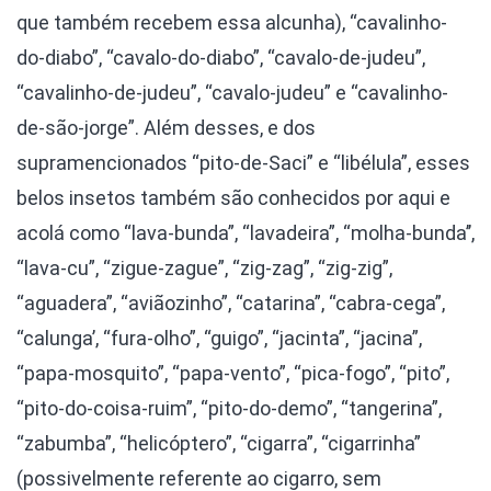
que também recebem essa alcunha), “cavalinho-
do-diabo”, “cavalo-do-diabo”, “cavalo-de-judeu”,
“cavalinho-de-judeu”, “cavalo-judeu” e “cavalinho-
de-são-jorge”. Além desses, e dos
supramencionados “pito-de-Saci” e “libélula”, esses
belos insetos também são conhecidos por aqui e
acolá como “lava-bunda”, “lavadeira”, “molha-bunda’’,
“lava-cu”, “zigue-zague”, “zig-zag”, “zig-zig”,
“aguadera”, “aviãozinho”, “catarina”, “cabra-cega”,
“calunga’, “fura-olho”, “guigo”, “jacinta”, “jacina”,
“papa-mosquito”, “papa-vento”, “pica-fogo”, “pito”,
“pito-do-coisa-ruim”, “pito-do-demo”, “tangerina”,
“zabumba”, “helicóptero”, “cigarra”, “cigarrinha”
(possivelmente referente ao cigarro, sem