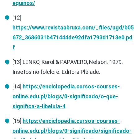
equinos/
[12]
https://www.revistaabruxa.com/_files/ugd/b05
672_3686031b471444de92dfa1793d1713e0.pd
f
[13] LENKO, Karol & PAPAVERO, Nelson. 1979.
Insetos no folclore. Editora Plêiade.
[14]
https://enciclopedia.cursos-courses-
online.edu.pl/blogs/0-significado/o-que-
significa-a-libelula-4
[15]
https://enciclopedia.cursos-courses-
online.edu.pl/blogs/0-significado/significado-