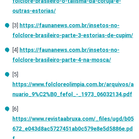
folclore-brasileiro-o-talisma-da-coruja-e-
outras-estorias/
[3]
https://faunanews.com.br/insetos-no-
folclore-brasileiro-parte-3-estorias-de-cupim/
[4]
https://faunanews.com.br/insetos-no-
folclore-brasileiro-parte-4-na-mosca/
[5]
https://www.folcloreolimpia.com.br/arquivos/a
nuario_9%C2%B0_fefol_-_1973_06032134.pdf
[6]
https://www.revistaabruxa.com/_files/ugd/b05
672_e043d8ac5727451ab0c579e8e5d5886e.pd
f