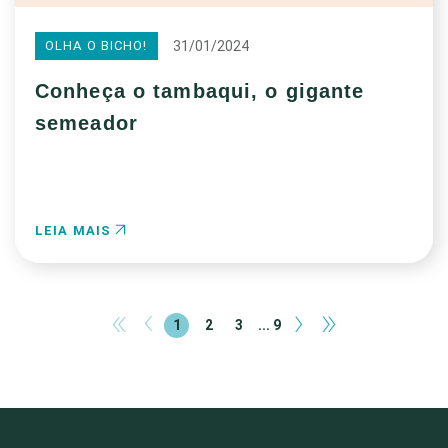
31/01/2024
OLHA O BICHO!
Conheça o tambaqui, o gigante
semeador
LEIA MAIS
«
‹
›
»
1
2
3
... 9