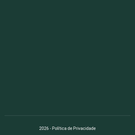
Fauna News
Licença
Creative Commons – Atribuição-SemDerivações 4.0
Internacional
2026
-
Política de Privacidade