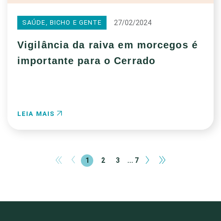
27/02/2024
SAÚDE, BICHO E GENTE
Vigilância da raiva em morcegos é
importante para o Cerrado
LEIA MAIS
«
‹
›
»
1
2
3
... 7