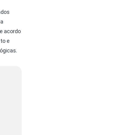
ados
ca
de acordo
to e
ógicas.