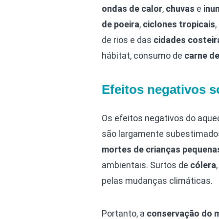
ondas de calor
,
chuvas
e
inu
de poeira
,
ciclones tropicais
,
de rios e das
cidades costeir
hábitat, consumo de
carne d
Efeitos negativos 
Os efeitos negativos do aque
são largamente subestimados
mortes de crianças pequena
ambientais. Surtos de
cólera
pelas mudanças climáticas.
Portanto, a
conservação do m