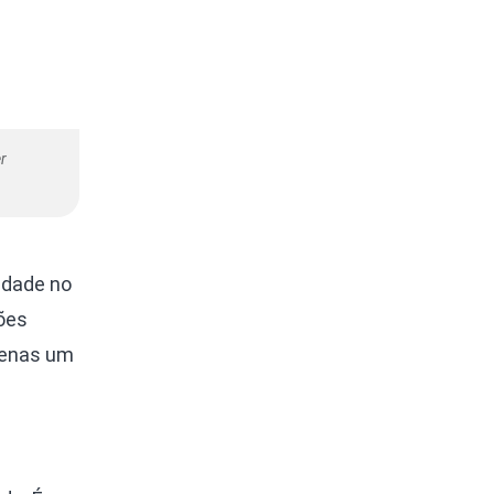
r
idade no
ões
penas um