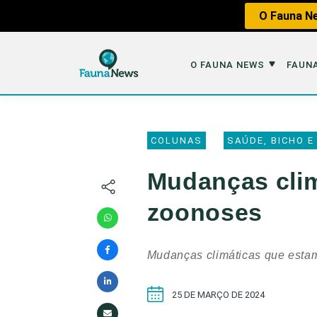
O Fauna Ne
O FAUNA NEWS
FAUNA
O Fauna News
Fauna em 
COLUNAS
SAÚDE, BICHO E
Sobre nós
Tráfico de An
Mudanças clim
Equipe
Caça
zoonoses
Parceiros
Impactos dos
Republique
Perda de Hábi
Mudanças climáticas que estam
Publique no Fauna
Contato/Mídia Kit
25 DE MARÇO DE 2024