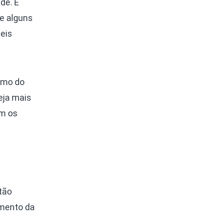
de. É
e alguns
eis
imo do
eja mais
om os
tão
umento da