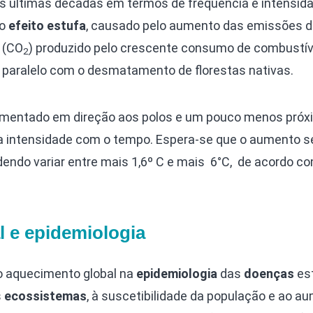
s últimas décadas em termos de frequência e intensida
do
efeito estufa
, causado pelo aumento das emissões d
(CO
) produzido pelo crescente consumo de combustív
2
paralelo com o desmatamento de florestas nativas.
mentado em direção aos polos e um pouco menos próx
a intensidade com o tempo. Espera-se que o aumento s
dendo variar entre mais 1,6º C e mais 6°C, de acordo c
 e epidemiologia
 aquecimento global na
epidemiologia
das
doenças
es
s
ecossistemas
, à suscetibilidade da população e ao a