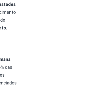
estades
cimento
 de
nto
.
umana
6% das
res
enciados
s