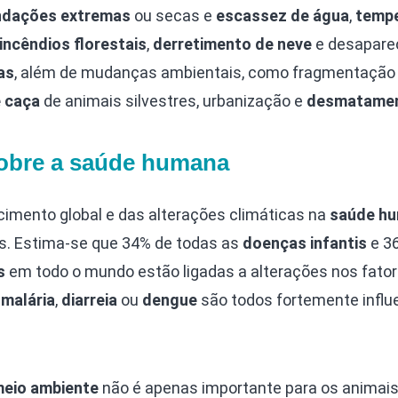
ndações extremas
ou secas e
escassez de água
,
temp
incêndios florestais
,
derretimento de neve
e desapare
as
, além de mudanças ambientais, como fragmentação
e caça
de animais silvestres, urbanização e
desmatame
sobre a saúde humana
cimento global e das alterações climáticas na
saúde h
. Estima-se que 34% de todas as
doenças infantis
e 3
s
em todo o mundo estão ligadas a alterações nos fato
,
malária
,
diarreia
ou
dengue
são todos fortemente influ
eio ambiente
não é apenas importante para os animai