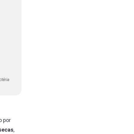
téria
o por
secas
,