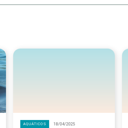
Olha o Bicho!
Photo Animal
Políticas Públ
Saúde, Bicho 
Segunda Cha
Túnel do Tem
Universo Cetr
18/04/2025
AQUÁTICOS