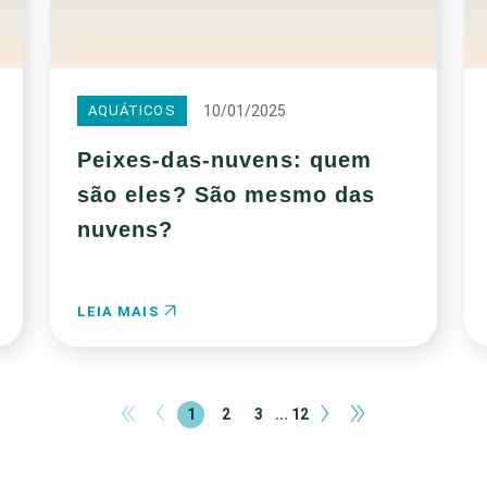
10/01/2025
AQUÁTICOS
Peixes-das-nuvens: quem
são eles? São mesmo das
nuvens?
LEIA MAIS
«
‹
›
»
1
2
3
... 12