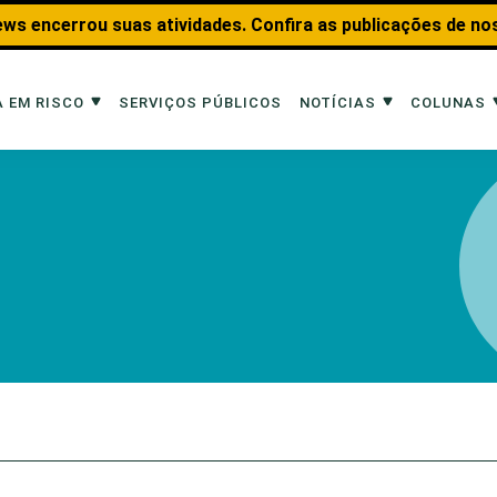
ws encerrou suas atividades. Confira as publicações de no
 EM RISCO
SERVIÇOS PÚBLICOS
NOTÍCIAS
COLUNAS
Risco
Notícias
Colunas
imais
Reportagens
Aquáticos
Analisando os Fatos
Educação Amb
 Transportes
Entrevistas
Fauna e Tran
tat
Web Stories
Invertebrados
Na Linha de F
Observação d