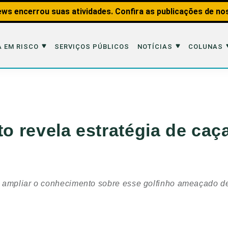
ws encerrou suas atividades. Confira as publicações de no
 EM RISCO
SERVIÇOS PÚBLICOS
NOTÍCIAS
COLUNAS
Risco
Notícias
Colunas
imais
Reportagens
Aquáticos
to revela estratégia de caç
Analisando os Fatos
Educação Amb
 Transportes
Entrevistas
Fauna e Tran
tat
Web Stories
Invertebrados
 ampliar o conhecimento sobre esse golfinho ameaçado de
Na Linha de F
Observação d