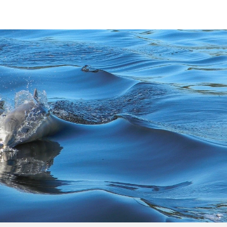
Olha o Bicho!
Photo Animal
Políticas Públ
Saúde, Bicho 
Segunda Cha
Túnel do Tem
Universo Cetr