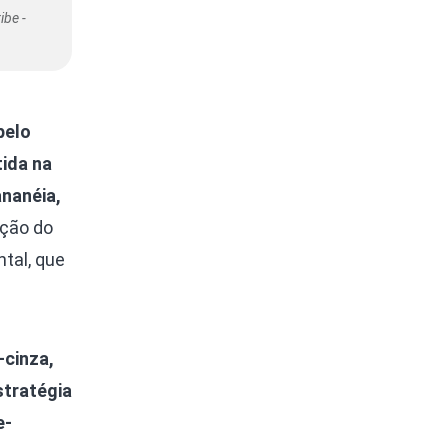
ibe -
pelo
tida na
ananéia,
ação do
tal, que
-cinza,
stratégia
e-