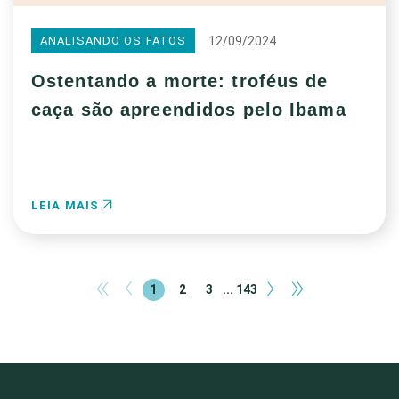
12/09/2024
ANALISANDO OS FATOS
Ostentando a morte: troféus de
caça são apreendidos pelo Ibama
LEIA MAIS
«
‹
›
»
1
2
3
... 143