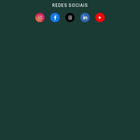
REDES SOCIAIS
Fauna News
Licença
Creative Commons – Atribuição-SemDerivações 4.0