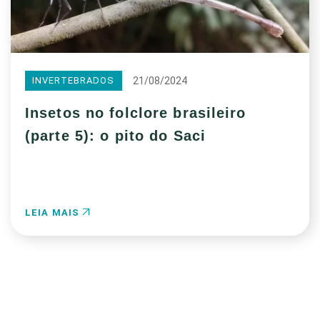
21/08/2024
INVERTEBRADOS
Insetos no folclore brasileiro
(parte 5): o pito do Saci
LEIA MAIS