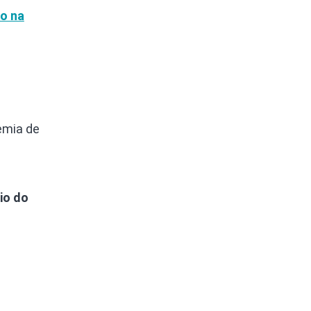
do na
emia de
io do