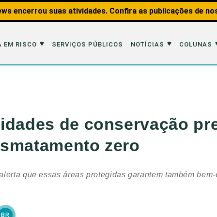
ws encerrou suas atividades. Confira as publicações de no
 EM RISCO
SERVIÇOS PÚBLICOS
NOTÍCIAS
COLUNAS
Risco
Notícias
Colunas
imais
Reportagens
Aquáticos
idades de conservação pr
Analisando os Fatos
Educação Amb
esmatamento zero
 Transportes
Entrevistas
Fauna e Tran
tat
Web Stories
Invertebrados
alerta que essas áreas protegidas garantem também bem-e
Na Linha de F
Observação d
BR