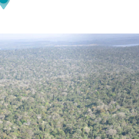
Olha o Bicho!
Photo Animal
Políticas Públ
Saúde, Bicho 
Segunda Cha
Túnel do Tem
Universo Cetr