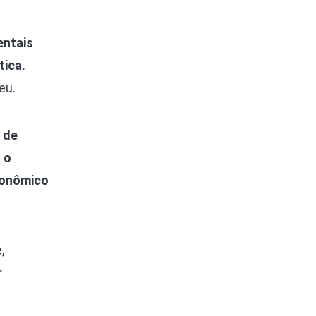
entais
tica.
eu.
 de
 o
conômico
,
r