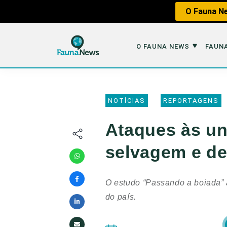
O Fauna Ne
O FAUNA NEWS
FAUNA
O Fauna News
Fauna em 
NOTÍCIAS
REPORTAGENS
Sobre nós
Tráfico de An
Ataques às un
Equipe
Caça
selvagem e d
Parceiros
Impactos dos
Republique
Perda de Hábi
O estudo “Passando a boiada” 
Publique no Fauna
do país.
Contato/Mídia Kit