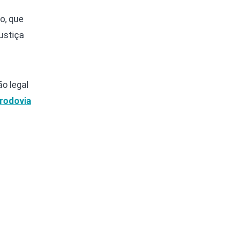
o, que
ustiça
ão legal
 rodovia