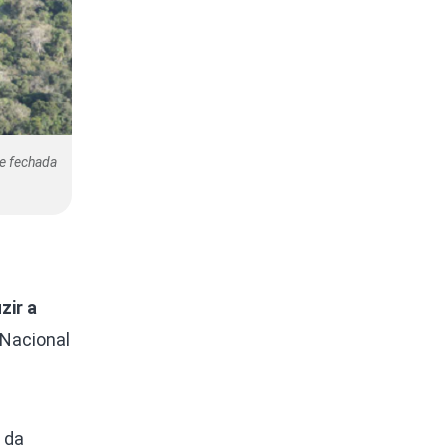
 e fechada
zir a
 Nacional
 da