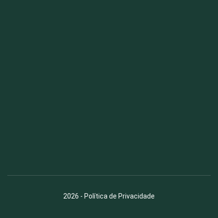
Fauna News
Licença
Creative Commons – Atribuição-SemDerivações 4.0
Internacional
2026
-
Política de Privacidade