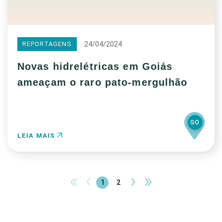
24/04/2024
REPORTAGENS
Novas hidrelétricas em Goiás
ameaçam o raro pato-mergulhão
GO
LEIA MAIS
«
‹
›
»
1
2