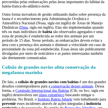
percorridas pelas embarcações pelas áreas importantes do hábitat da
baleia-franca-do-atlântico-norte.
Outra forma inovadora de gestão utilizando dados sobre presença da
fauna é o reconhecimento pela Administração Oceânica e
Atmosférica Nacional (Noaa, sigla em inglês) de Áreas de Manejo
Dinâmicas (
Dma
, sigla em inglês). Elas são implementadas quando
três ou mais indivíduos de
baleia
são observados agregados e uma
zona de proteção é estabelecida ao redor dos animais por um
período de 15 dias. Nesse período, as embarcações devem evitar a
área com a presença dos animais e diminuir a velocidade em caso de
proximidade da zona pré-estabelecida. Essas áreas são publicamente
divulgadas por meio de noticiários e as partes interessadas também
são diretamente comunicadas.
Colisão de grandes navios afeta conservação da
megafauna marinha
De fato, a
colisão de grandes navios com baleias
é um dos grandes
desafios contemporâneos para a
conservação desses animais
. Dessa
forma, a
Comissão Internacional das Baleias
(Cib, ou Iwc, sigla em
inglês) desenvolveu um
plano estratégico
buscando mitigar o
problema. No Brasil, o
Instituto Baleia Jubarte
vem trabalhando para
prevenir
esses incidentes através de ações integradas à
indústria
portuária
e de navegação. Na região do
Banco dos Abrolhos
, um