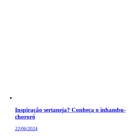
Inspiração sertaneja? Conheça o inhambu-
chororó
22/06/2024