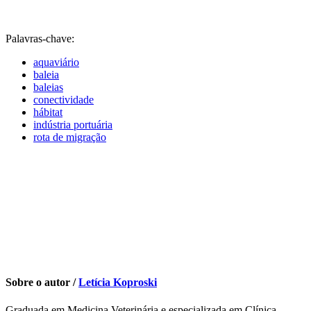
Palavras-chave:
aquaviário
baleia
baleias
conectividade
hábitat
indústria portuária
rota de migração
Sobre o autor /
Letícia Koproski
Graduada em Medicina Veterinária e especializada em Clínica