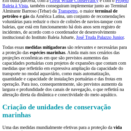
Em outra parceria, com a
Great Whale Conservancy
e com o
Projeto
Baleia à Vista
, também conseguiram implementar junto ao Terminal
Almirante Barroso (Tebar) da
Transpetro
, o maior
terminal de
petróleo e gás
da América Latina, um conjunto de recomendações
voluntárias para reduzir o risco de colisões de navios-tanque com
baleias, que está em funcionamento há dois anos sem registro de
incidentes, de acordo com o coordenador de desenvolvimento
institucional do Instituto Baleia Jubarte,
José Truda Palazzo Junior
.
Todas essas
medidas mitigadoras
são relevantes e necessárias para
a proteção das
espécies marinhas
. Ainda mais nos cenários das
projeções econômicas em que são previstos aumentos das
capacidades portuárias com projetos de expansões que contam com
medidas que refletirão em expressiva ampliação da capacidade do
transporte no modal aquaviário, como mais automatização,
quantidade e capacidade de instalações portuárias e das frotas em
operação. Para isso, consequentemente, são previstos aumento da
largura e profundidade dos canais de navegação, o que refletirá na
alteração direta da dinâmica e conectividade do meio aquático.
Criação de unidades de conservação
marinhas
Uma das medidas mundialmente efetivas para a proteção da
vida