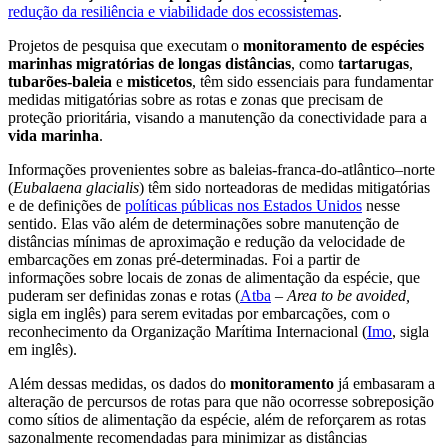
redução da resiliência e viabilidade dos ecossistemas
.
Projetos de pesquisa que executam o
monitoramento de espécies
marinhas migratórias de longas distâncias
, como
tartarugas
,
tubarões-baleia
e
misticetos
, têm sido essenciais para fundamentar
medidas mitigatórias sobre as rotas e zonas que precisam de
proteção prioritária, visando a manutenção da conectividade para a
vida marinha
.
Informações provenientes sobre as baleias-franca-do-atlântico–norte
(
Eubalaena glacialis
) têm sido norteadoras de medidas mitigatórias
e de definições de
políticas públicas nos Estados Unidos
nesse
sentido. Elas vão além de determinações sobre manutenção de
distâncias mínimas de aproximação e redução da velocidade de
embarcações em zonas pré-determinadas. Foi a partir de
informações sobre locais de zonas de alimentação da espécie, que
puderam ser definidas zonas e rotas (
Atba
–
Area to be avoided,
sigla em inglês) para serem evitadas por embarcações, com o
reconhecimento da Organização Marítima Internacional (
Imo
, sigla
em inglês).
Além dessas medidas, os dados do
monitoramento
já embasaram a
alteração de percursos de rotas para que não ocorresse sobreposição
como sítios de alimentação da espécie, além de reforçarem as rotas
sazonalmente recomendadas para minimizar as distâncias