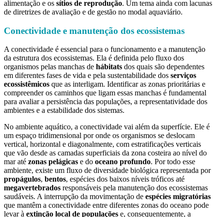
alimentação e os
sítios de reprodução
. Um tema ainda com lacunas
de diretrizes de avaliação e de gestão no modal aquaviário.
Conectividade e manutenção dos ecossistemas
A conectividade é essencial para o funcionamento e a manutenção
da estrutura dos ecossistemas. Ela é definida pelo fluxo dos
organismos pelas manchas de
hábitats
dos quais são dependentes
em diferentes fases de vida e pela sustentabilidade dos
serviços
ecossistêmicos
que as interligam. Identificar as zonas prioritárias e
compreender os caminhos que ligam essas manchas é fundamental
para avaliar a persistência das populações, a representatividade dos
ambientes e a estabilidade dos sistemas.
No ambiente aquático, a conectividade vai além da superfície. Ele é
um espaço tridimensional por onde os organismos se deslocam
vertical, horizontal e diagonalmente, com estratificações verticais
que vão desde as camadas superficiais da zona costeira ao nível do
mar até
zonas pelágicas
e do
oceano profundo
. Por todo esse
ambiente, existe um fluxo de diversidade biológica representada por
propágulos
,
bentos
, espécies dos baixos níveis tróficos até
megavertebrados
responsáveis pela manutenção dos ecossistemas
saudáveis. A interrupção da movimentação de
espécies migratórias
que mantêm a conectividade entre diferentes zonas do oceano pode
levar à
extinção local de populações
e, consequentemente, a