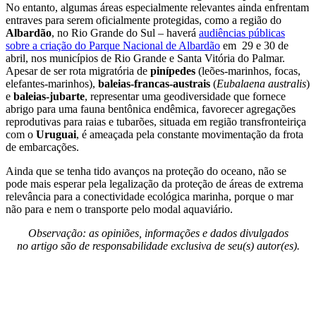
No entanto, algumas áreas especialmente relevantes ainda enfrentam
entraves para serem oficialmente protegidas, como a região do
Albardão
, no Rio Grande do Sul – haverá
audiências públicas
sobre a criação do Parque Nacional de Albardão
em 29 e 30 de
abril, nos municípios de Rio Grande e Santa Vitória do Palmar.
Apesar de ser rota migratória de
pinípedes
(leões-marinhos, focas,
elefantes-marinhos),
baleias-francas-austrais
(
Eubalaena australis
)
e
baleias-jubarte
, representar uma geodiversidade que fornece
abrigo para uma fauna bentônica endêmica, favorecer agregações
reprodutivas para raias e tubarões, situada em região transfronteiriça
com o
Uruguai
, é ameaçada pela constante movimentação da frota
de embarcações.
Ainda que se tenha tido avanços na proteção do oceano, não se
pode mais esperar pela legalização da proteção de áreas de extrema
relevância para a conectividade ecológica marinha, porque o mar
não para e nem o transporte pelo modal aquaviário.
Observação: as opiniões, informações e dados divulgados
no artigo são de responsabilidade exclusiva de seu(s) autor(es).