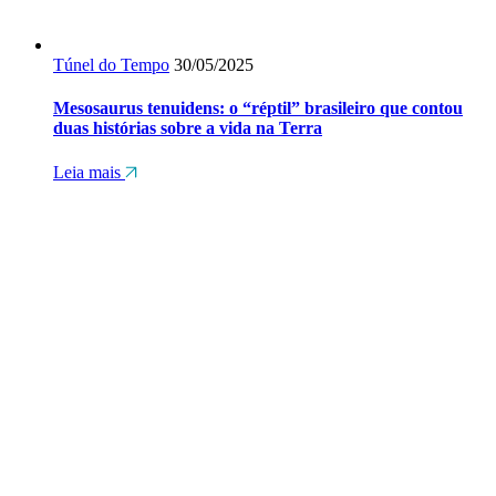
Túnel do Tempo
30/05/2025
Mesosaurus tenuidens: o “réptil” brasileiro que contou
duas histórias sobre a vida na Terra
Leia mais