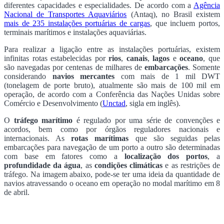
diferentes capacidades e especialidades. De acordo com a
Agência
Nacional de Transportes Aquaviários
(Antaq), no Brasil existem
mais de 235 instalações portuárias de cargas
, que incluem portos,
terminais marítimos e instalações aquaviárias.
Para realizar a ligação entre as instalações portuárias, existem
infinitas rotas estabelecidas por
rios
,
canais
,
lagos
e
oceano
, que
são navegadas por centenas de milhares de
embarcações
. Somente
considerando
navios mercantes
com mais de 1 mil DWT
(tonelagem de porte bruto), atualmente são mais de 100 mil em
operação, de acordo com a Conferência das Nações Unidas sobre
Comércio e Desenvolvimento (
Unctad
, sigla em inglês).
O
tráfego marítimo
é regulado por uma série de convenções e
acordos, bem como por órgãos reguladores nacionais e
internacionais. As
rotas marítimas
que são seguidas pelas
embarcações para navegação de um porto a outro são determinadas
com base em fatores como a
localização dos portos
, a
profundidade da água
, as
condições climáticas
e as restrições de
tráfego. Na imagem abaixo, pode-se ter uma ideia da quantidade de
navios atravessando o oceano em operação no modal marítimo em 8
de abril.