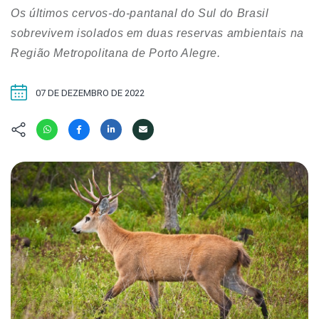
Hábitat
Contato/Mídia
Invertebra
Os últimos cervos-do-pantanal do Sul do Brasil
Kit
Na Linha d
sobrevivem isolados em duas reservas ambientais na
Livros do 
Observaçã
Região Metropolitana de Porto Alegre.
Nova Gera
Olha o Bic
#VotePor
07 DE DEZEMBRO DE 2022
Photo Ani
Missão Fa
Políticas 
Cursos
Saúde, Bic
Segunda C
Túnel do 
Universo C