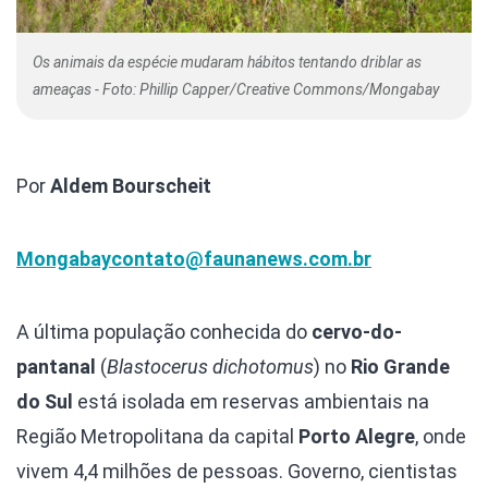
Os animais da espécie mudaram hábitos tentando driblar as
ameaças - Foto: Phillip Capper/Creative Commons/Mongabay
Por
Aldem Bourscheit
Mongabay
contato@faunanews.com.br
A última população conhecida do
cervo-do-
pantanal
(
Blastocerus dichotomus
) no
Rio Grande
do Sul
está isolada em reservas ambientais na
Região Metropolitana da capital
Porto Alegre
, onde
vivem 4,4 milhões de pessoas. Governo, cientistas