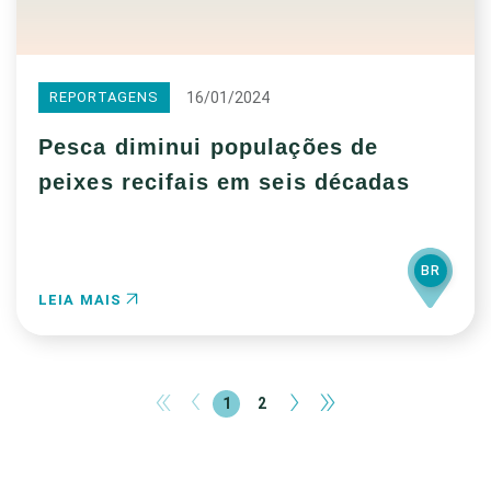
16/01/2024
REPORTAGENS
Pesca diminui populações de
peixes recifais em seis décadas
BR
LEIA MAIS
«
‹
›
»
1
2