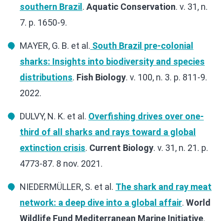
southern Brazil
.
Aquatic Conservation
. v. 31, n.
7. p. 1650-9.
MAYER, G. B. et al.
South Brazil pre-colonial
sharks: Insights into biodiversity and species
distributions
.
Fish Biology
. v. 100, n. 3. p. 811-9.
2022.
DULVY, N. K. et al.
Overfishing drives over one-
third of all sharks and rays toward a global
extinction crisis
.
Current Biology
. v. 31, n. 21. p.
4773-87. 8 nov. 2021.
NIEDERMÜLLER, S. et al.
The shark and ray meat
network: a deep dive into a global affair
.
World
Wildlife Fund Mediterranean Marine Initiative
.