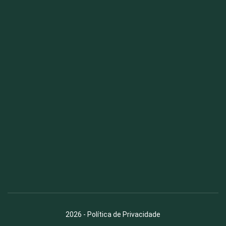
Fauna News
Licença
Creative Commons – Atribuição-SemDerivações 4.0
Internacional
2026
-
Política de Privacidade