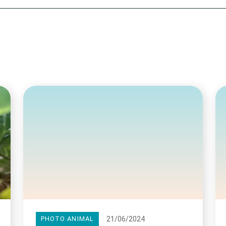
Olha o Bicho!
Photo Animal
Políticas Públ
Saúde, Bicho 
Segunda Cha
Túnel do Tem
Universo Cetr
21/06/2024
PHOTO ANIMAL