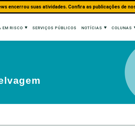
ws encerrou suas atividades. Confira as publicações de no
 EM RISCO
SERVIÇOS PÚBLICOS
NOTÍCIAS
COLUNAS
Risco
Notícias
Colunas
imais
Reportagens
Aquáticos
selvagem
Analisando os Fatos
Educação Amb
 Transportes
Entrevistas
Fauna e Tran
tat
Web Stories
Invertebrados
Na Linha de F
Observação d