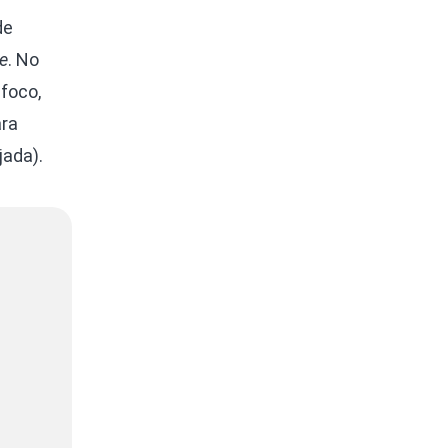
de
e
. No
foco,
ara
ada).