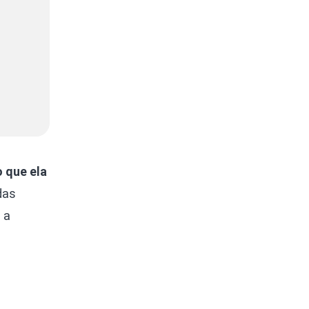
 que ela
das
 a