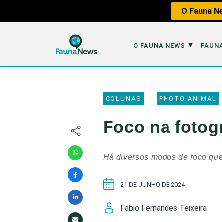
O Fauna Ne
O FAUNA NEWS
FAUNA
O Fauna News
Fauna em 
COLUNAS
PHOTO ANIMAL
Sobre nós
Tráfico de An
Foco na fotog
Equipe
Caça
Parceiros
Impactos dos
Há diversos modos de foco que 
Republique
Perda de Hábi
21 DE JUNHO DE 2024
Publique no Fauna
Contato/Mídia Kit
Fábio Fernandes Teixeira