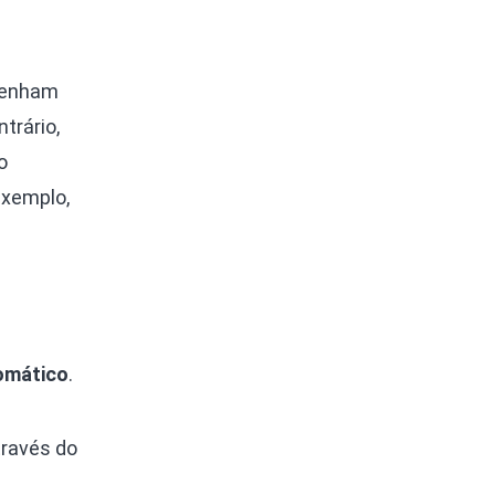
 tenham
trário,
o
exemplo,
tomático
.
través do