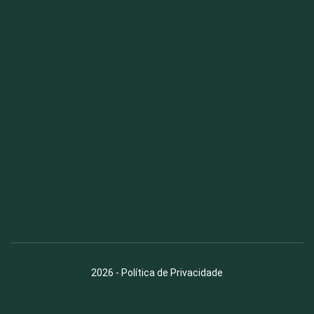
Fauna News
Licença
Creative Commons – Atribuição-SemDerivações 4.0
Internacional
2026
-
Política de Privacidade