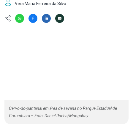
Hábitat
Contato/Mídia
Vera Maria Ferreira da Silva
Invertebra
Kit
Na Linha d
Livros do 
Observaçã
Nova Gera
Olha o Bic
#VotePor
Photo Ani
Missão Fa
Políticas 
Cursos
Saúde, Bic
Segunda C
Túnel do 
Universo C
Cervo-do-pantanal em área de savana no Parque Estadual de
Corumbiara – Foto: Daniel Rocha/Mongabay