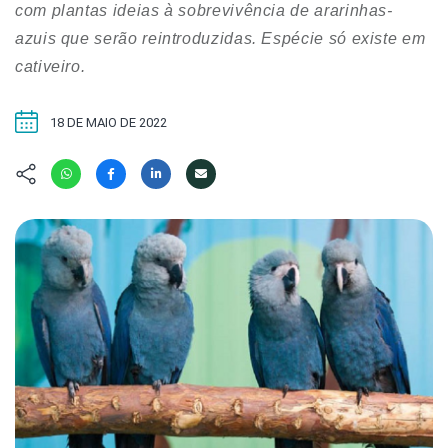
Hábitat
Contato/Mídia
com plantas ideias à sobrevivência de ararinhas-
Invertebra
Kit
azuis que serão reintroduzidas. Espécie só existe em
Na Linha d
cativeiro.
Livros do 
Observaçã
Nova Gera
Olha o Bic
18 DE MAIO DE 2022
#VotePor
Photo Ani
Missão Fa
Políticas 
Cursos
Saúde, Bic
Segunda C
Túnel do 
Universo C