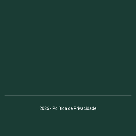
Fauna News
Licença
Creative Commons – Atribuição-SemDerivações 4.0
Internacional
2026
-
Política de Privacidade