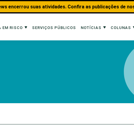
ws encerrou suas atividades. Confira as publicações de no
 EM RISCO
SERVIÇOS PÚBLICOS
NOTÍCIAS
COLUNAS
Risco
Notícias
Colunas
imais
Reportagens
Aquáticos
Analisando os Fatos
Educação Amb
 Transportes
Entrevistas
Fauna e Tran
tat
Web Stories
Invertebrados
Na Linha de F
Observação d