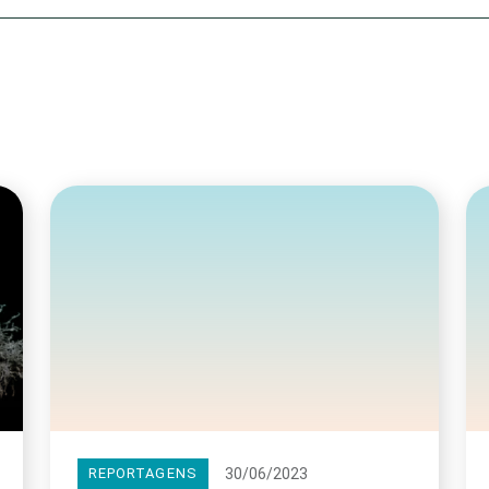
Olha o Bicho!
Photo Animal
Políticas Públ
Saúde, Bicho 
Segunda Cha
Túnel do Tem
Universo Cetr
30/06/2023
REPORTAGENS