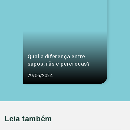
Qual a diferença entre
sapos, rãs e pererecas?
29/06/2024
Leia também