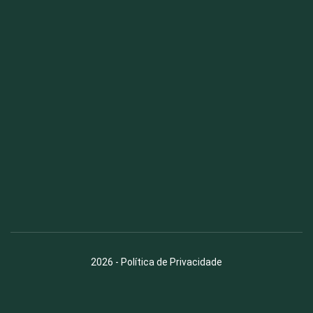
Fauna News
Licença
Creative Commons – Atribuição-SemDerivações 4.0
Internacional
2026
-
Política de Privacidade