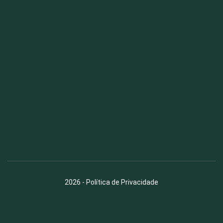
Fauna News
Licença
Creative Commons – Atribuição-SemDerivações 4.0
Internacional
2026
-
Política de Privacidade