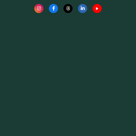
Fauna News
Licença
Creative Commons – Atribuição-SemDerivações 4.0
Internacional