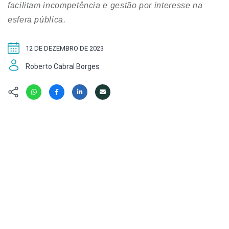
Hábitat
Contato/Mídia
facilitam incompetência e gestão por interesse na
Invertebra
Kit
esfera pública.
Na Linha d
Livros do 
Observaçã
12 DE DEZEMBRO DE 2023
Nova Gera
Olha o Bic
#VotePor
Roberto Cabral Borges
Photo Ani
Missão Fa
Políticas 
Cursos
Saúde, Bic
Segunda C
Túnel do 
Universo C