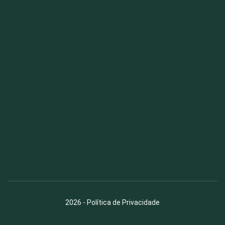
Fauna News
Licença
Creative Commons – Atribuição-SemDerivações 4.0
Internacional
2026
-
Política de Privacidade