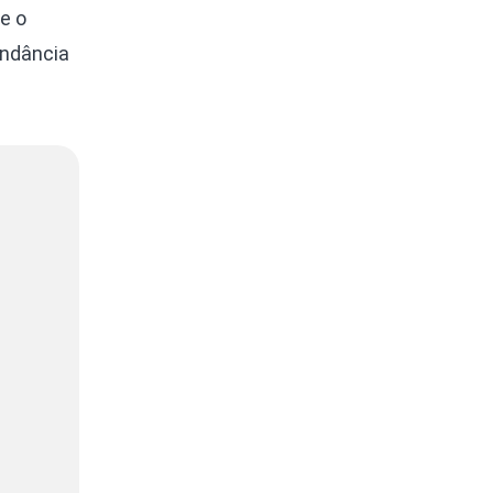
 e o
ndância