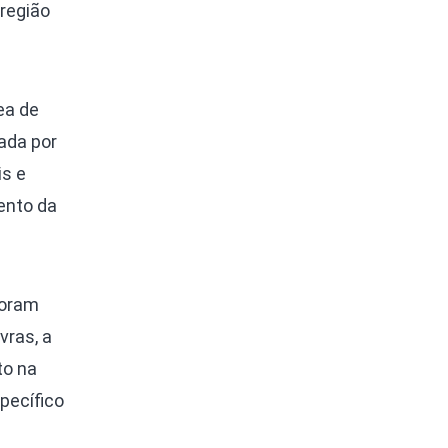
região
ea de
ada por
is e
ento da
foram
vras, a
to na
pecífico