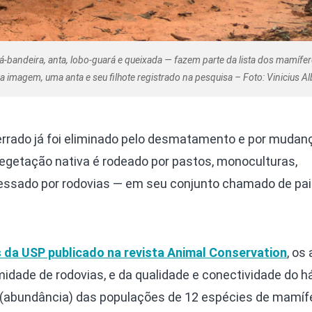
bandeira, anta, lobo-guará e queixada — fazem parte da lista dos mamífe
imagem, uma anta e seu filhote registrado na pesquisa – Foto: Vinicius Alb
rrado já foi eliminado pelo desmatamento e por mudan
vegetação nativa é rodeado por pastos, monoculturas,
avessado por rodovias — em seu conjunto chamado de p
da USP publicado na revista Animal Conservation
, os
midade de rodovias, e da qualidade e conectividade do h
 (abundância) das populações de 12 espécies de mamíf