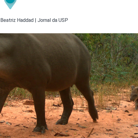
Olha o Bicho!
Photo Animal
 Beatriz Haddad | Jornal da USP
Políticas Públ
Saúde, Bicho 
Segunda Cha
Túnel do Tem
Universo Cetr