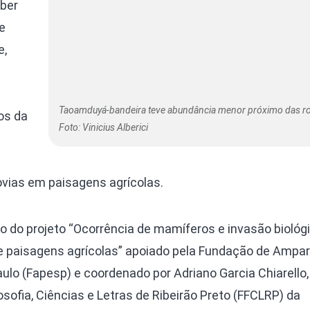
aber
e
e,
Taoamduyá-bandeira teve abundância menor próximo das r
os da
Foto: Vinicius Alberici
ovias em paisagens agrícolas.
 do projeto “Ocorrência de mamíferos e invasão biológ
 paisagens agrícolas” apoiado pela Fundação de Ampar
lo (Fapesp) e coordenado por Adriano Garcia Chiarello,
osofia, Ciências e Letras de Ribeirão Preto (FFCLRP) da