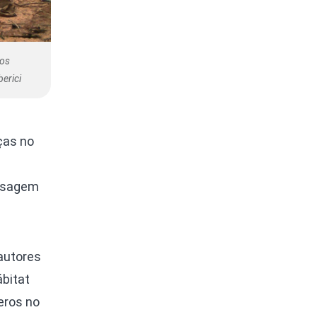
ros
erici
ças no
aisagem
 autores
ábitat
eros no