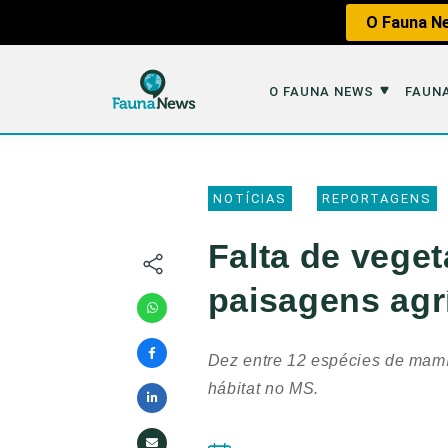
O Fauna Ne
O FAUNA NEWS
FAUNA
O Fauna News
Fauna em 
NOTÍCIAS
REPORTAGENS
Sobre nós
Tráfico de An
Falta de vege
Equipe
Caça
paisagens agr
Parceiros
Impactos dos
Republique
Perda de Hábi
Dez entre 12 espécies de mamí
Publique no Fauna
hábitat no MS.
Contato/Mídia Kit