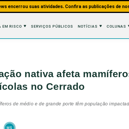
ws encerrou suas atividades. Confira as publicações de no
 EM RISCO
SERVIÇOS PÚBLICOS
NOTÍCIAS
COLUNAS
Risco
Notícias
Colunas
imais
Reportagens
Aquáticos
tação nativa afeta mamífer
Analisando os Fatos
Educação Amb
ícolas no Cerrado
 Transportes
Entrevistas
Fauna e Tran
tat
Web Stories
Invertebrados
feros de médio e de grande porte têm população impactad
Na Linha de F
Observação d
MS