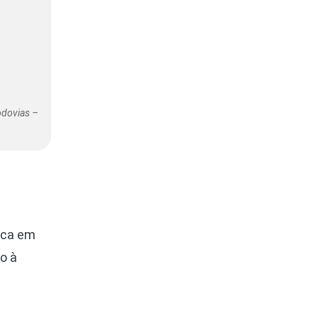
odovias –
ica em
o à