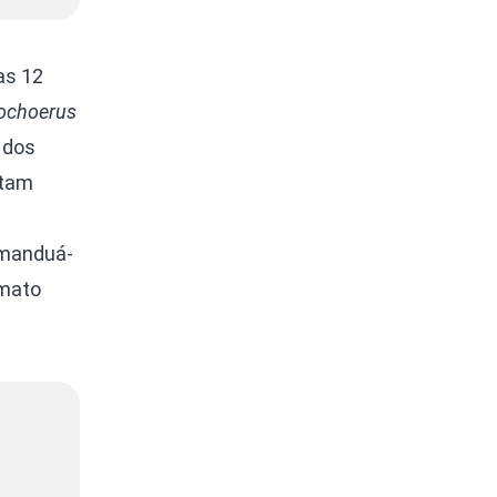
as 12
ochoerus
l dos
ntam
amanduá-
-mato