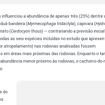
 influenciou a abundância de apenas três (25%) dentre 
duá-bandeira (
Myrmecophaga tridactyla
), capivara (
Hydr
mato (
Cerdocyon thous
) — contrariando a previsão inicia
odas as seis espécies incluídas no estudo que aprese
por atropelamento) nas rodovias analisadas fossem
as em áreas mais próximas das rodovias. Enquanto o t
m abundância menor próximo às rodovias, o cachorro-do
o.
s
e do
os