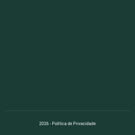
Fauna News
Licença
Creative Commons – Atribuição-SemDerivações 4.0
Internacional
2026
-
Política de Privacidade