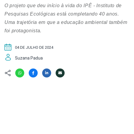
Hábitat
Contato/Mídia
Invertebra
O projeto que deu início à vida do IPÊ - Instituto de
Kit
Na Linha d
Pesquisas Ecológicas está completando 40 anos.
Livros do 
Observaçã
Uma trajetória em que a educação ambiental também
Nova Gera
foi protagonista.
Olha o Bic
#VotePor
Photo Ani
Missão Fa
04 DE JULHO DE 2024
Políticas 
Cursos
Saúde, Bic
Suzana Padua
Segunda C
Túnel do 
Universo C