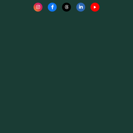
Fauna News
Licença
Creative Commons – Atribuição-SemDerivações 4.0
Internacional