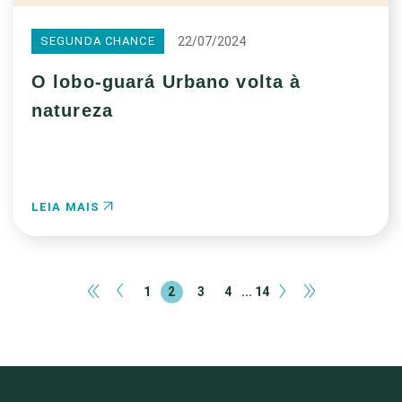
22/07/2024
SEGUNDA CHANCE
O lobo-guará Urbano volta à
natureza
LEIA MAIS
«
‹
›
»
1
2
3
4
... 14