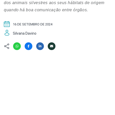
Hábitat
Contato/Mídia
dos animais silvestres aos seus hábitats de origem
Invertebra
Kit
quando há boa comunicação entre órgãos.
Na Linha d
Livros do 
Observaçã
16 DE SETEMBRO DE 2024
Nova Gera
Olha o Bic
#VotePor
Silvana Davino
Photo Ani
Missão Fa
Políticas 
Cursos
Saúde, Bic
Segunda C
Túnel do 
Universo C