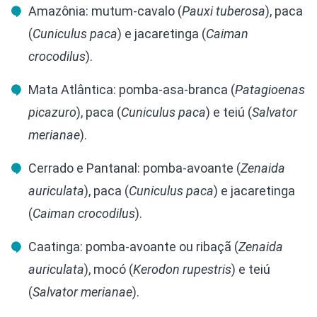
Amazônia: mutum-cavalo (
Pauxi tuberosa
), paca
(
Cuniculus paca
) e jacaretinga (
Caiman
crocodilus
).
Mata Atlântica: pomba-asa-branca (
Patagioenas
picazuro
), paca (
Cuniculus paca
) e teiú (
Salvator
merianae
).
Cerrado e Pantanal: pomba-avoante (
Zenaida
auriculata
), paca (
Cuniculus paca
) e jacaretinga
(
Caiman crocodilus
).
Caatinga: pomba-avoante ou ribaçã (
Zenaida
auriculata
), mocó (
Kerodon rupestris
) e teiú
(
Salvator merianae
).