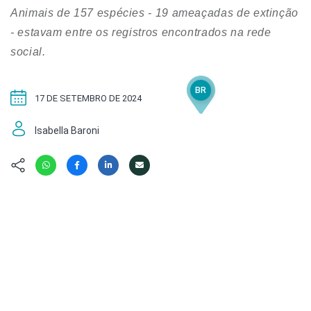
Hábitat
Contato/Mídia
Invertebra
Animais de 157 espécies - 19 ameaçadas de extinção
Kit
Na Linha d
- estavam entre os registros encontrados na rede
Livros do 
Observaçã
social.
Nova Gera
Olha o Bic
#VotePor
BR
Photo Ani
17 DE SETEMBRO DE 2024
Missão Fa
Políticas 
Cursos
Isabella Baroni
Saúde, Bic
Segunda C
Túnel do 
Universo C