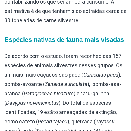
contabilizando os que seriam para consumo. A
estimativa é de que tenham sido extraídas cerca de
30 toneladas de carne silvestre.
Espécies nativas de fauna mais visadas
De acordo com o estudo, foram reconhecidas 157
espécies de animais silvestres nesses grupos. Os
animais mais caçados são paca (
Cuniculus paca
),
pomba-avoante (
Zenaida auriculata
), pomba-asa-
branca (
Patagioenas picazuro
) e tatu-galinha
(
Dasypus novemcinctus
). Do total de espécies
identificadas, 19 esãto ameaçadas de extinção,
como cateto (
Pecari tajacu
), queixada (
Tayassu
pecari
), anta (
Tapirus terrestris
), cujubi (
Aburria