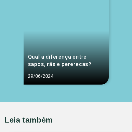
Qual a diferença entre
sapos, rãs e pererecas?
29/06/2024
Leia também