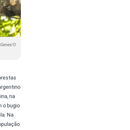
a Genes/O
lorestas
argentino
ina, na
m o bugio
la. Na
população