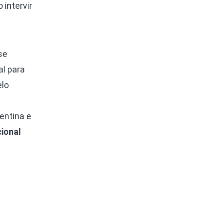
intervir
se
al para
elo
entina e
cional