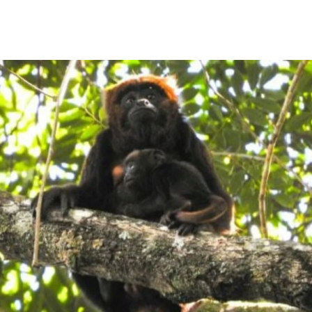
Olha o Bicho!
Photo Animal
Políticas Públ
Saúde, Bicho 
Segunda Cha
Túnel do Tem
Universo Cetr