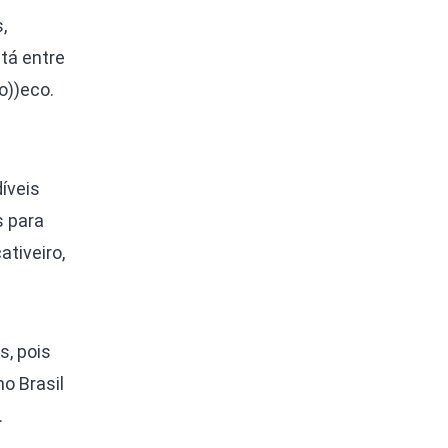
,
tá entre
o))eco.
íveis
s para
ativeiro,
s, pois
o Brasil
.