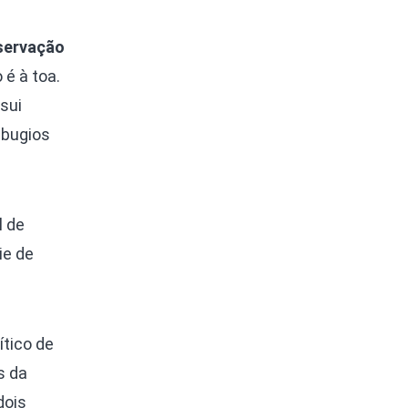
servação
 é à toa.
sui
 bugios
l de
ie de
ítico de
s da
dois