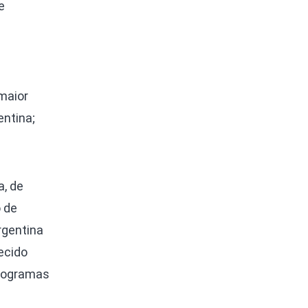
e
maior
entina;
a, de
 de
rgentina
ecido
programas