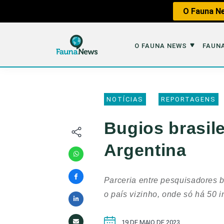
O Fauna Ne
O FAUNA NEWS
FAUNA
O Fauna News
Fauna em 
NOTÍCIAS
REPORTAGENS
Sobre nós
Tráfico de An
Bugios brasil
Equipe
Caça
Argentina
Parceiros
Impactos dos
Republique
Perda de Hábi
Parceria entre pesquisadores b
Publique no Fauna
o país vizinho, onde só há 50 i
Contato/Mídia Kit
19 DE MAIO DE 2023