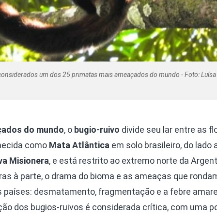
o considerados um dos 25 primatas mais ameaçados do mundo - Foto: Luís
çados do mundo
, o
bugio-ruivo
divide seu lar entre as f
hecida como
Mata Atlântica
em solo brasileiro, do lado 
va Misionera
, e está restrito ao extremo norte da Argent
eiras à parte, o drama do bioma e as ameaças que ronda
países: desmatamento, fragmentação e a febre amare
ação dos bugios-ruivos é considerada crítica, com uma 