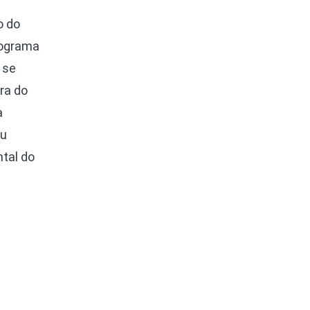
o do
rograma
 se
ra do
a
eu
ntal do