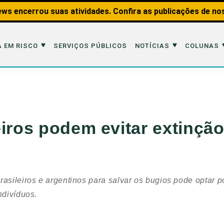
ws encerrou suas atividades. Confira as publicações de no
 EM RISCO
SERVIÇOS PÚBLICOS
NOTÍCIAS
COLUNAS
Risco
Notícias
Colunas
imais
Reportagens
Aquáticos
eiros podem evitar extinçã
Analisando os Fatos
Educação Amb
 Transportes
Entrevistas
Fauna e Tran
tat
Web Stories
Invertebrados
rasileiros e argentinos para salvar os bugios pode optar p
Na Linha de F
ndivíduos.
Observação d