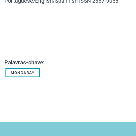
Portuguese/English/Spanhish ISSN 2357-9056
Palavras-chave:
MONGABAY