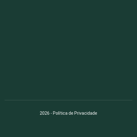
Fauna News
Licença
Creative Commons – Atribuição-SemDerivações 4.0
Internacional
2026
-
Política de Privacidade