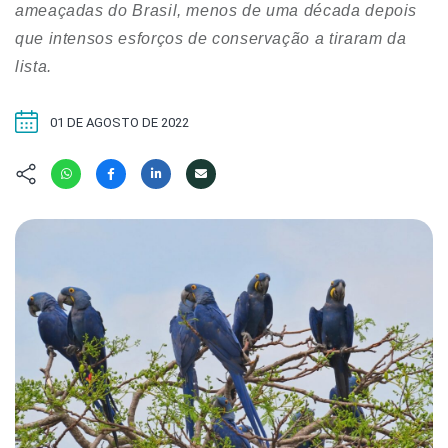
Hábitat
Contato/Mídia
ameaçadas do Brasil, menos de uma década depois
Invertebra
Kit
que intensos esforços de conservação a tiraram da
Na Linha d
lista.
Livros do 
Observaçã
Nova Gera
Olha o Bic
01 DE AGOSTO DE 2022
#VotePor
Photo Ani
Missão Fa
Políticas 
Cursos
Saúde, Bic
Segunda C
Túnel do 
Universo C