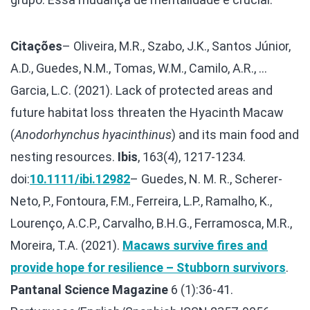
Citações
– Oliveira, M.R., Szabo, J.K., Santos Júnior,
A.D., Guedes, N.M., Tomas, W.M., Camilo, A.R., …
Garcia, L.C. (2021). Lack of protected areas and
future habitat loss threaten the Hyacinth Macaw
(
Anodorhynchus hyacinthinus
) and its main food and
nesting resources.
Ibis
, 163(4), 1217-1234.
doi:
10.1111/ibi.12982
– Guedes, N. M. R., Scherer-
Neto, P., Fontoura, F.M., Ferreira, L.P., Ramalho, K.,
Lourenço, A.C.P., Carvalho, B.H.G., Ferramosca, M.R.,
Moreira, T.A. (2021).
Macaws survive fires and
provide hope for resilience – Stubborn survivors
.
Pantanal Science Magazine
6 (1):36-41.