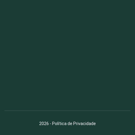
Fauna News
Licença
Creative Commons – Atribuição-SemDerivações 4.0
Internacional
2026
-
Política de Privacidade