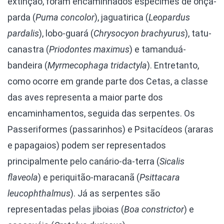
extinção, foram encaminhados espécimes de onça-
parda (
Puma concolor
), jaguatirica (
Leopardus
pardalis
), lobo-guará (
Chrysocyon brachyurus
), tatu-
canastra (
Priodontes maximus
) e tamanduá-
bandeira (
Myrmecophaga tridactyla
). Entretanto,
como ocorre em grande parte dos Cetas, a classe
das aves representa a maior parte dos
encaminhamentos, seguida das serpentes. Os
Passeriformes (passarinhos) e Psitacídeos (araras
e papagaios) podem ser representados
principalmente pelo canário-da-terra (
Sicalis
flaveola
) e periquitão-maracanã (
Psittacara
leucophthalmus
). Já as serpentes são
representadas pelas jiboias (
Boa constrictor
) e