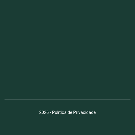
Fauna News
Licença
Creative Commons – Atribuição-SemDerivações 4.0
Internacional
2026
-
Política de Privacidade