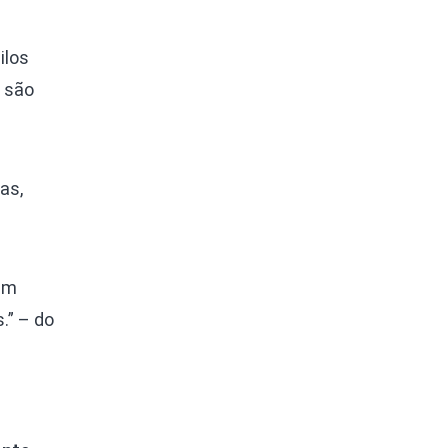
ilos
 são
as,
 um
.” – do