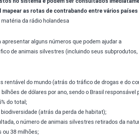
stos no sistema e podem ser consultados imediatame
l mapear as rotas de contrabando entre vários países
 matéria da rádio holandesa
a apresentar alguns números que podem ajudar a
fico de animais silvestres (incluindo seus subprodutos
ais rentável do mundo (atrás do tráfico de drogas e do c
0 bilhões de dólares por ano, sendo o Brasil responsável 
% do total;
iodiversidade (atrás da perda de habitat);
tada, o número de animais silvestres retirados da natu
es ou 38 milhões;