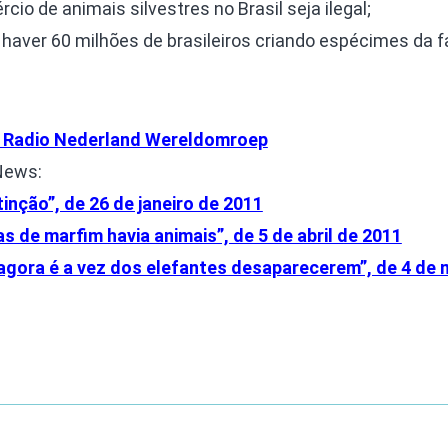
io de animais silvestres no Brasil seja ilegal;
aver 60 milhões de brasileiros criando espécimes da 
da Radio Nederland Wereldomroep
News:
tinção”, de 26 de janeiro de 2011
s de marfim havia animais”, de 5 de abril de 2011
agora é a vez dos elefantes desaparecerem”, de 4 de 