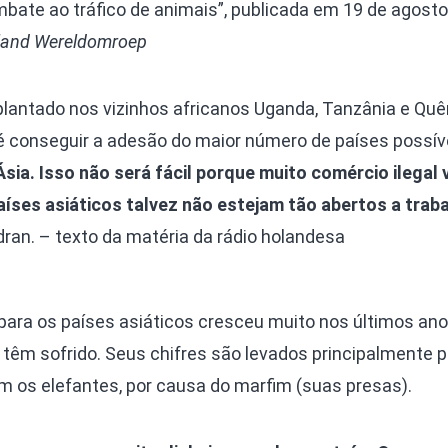
bate ao tráfico de animais”, publicada em 19 de agosto
land Wereldomroep
plantado nos vizinhos africanos Uganda, Tanzânia e Quê
 conseguir a adesão do maior número de países possíve
Ásia. Isso não será fácil porque muito comércio ilegal 
países asiáticos talvez não estejam tão abertos a trab
dran. – texto da matéria da rádio holandesa
 para os países asiáticos cresceu muito nos últimos ano
têm sofrido. Seus chifres são levados principalmente p
 os elefantes, por causa do marfim (suas presas).