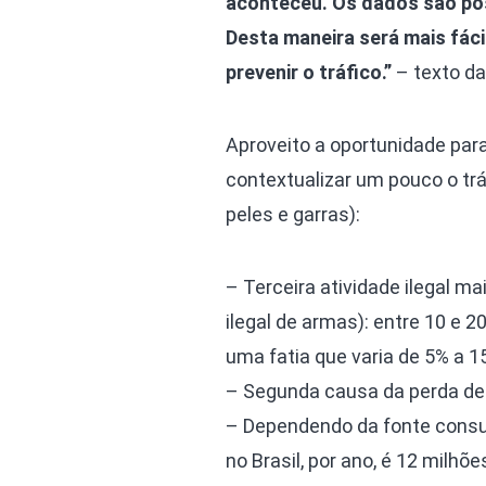
aconteceu. Os dados são po
Desta maneira será mais fáci
prevenir o tráfico.”
– texto da
Aproveito a oportunidade par
contextualizar um pouco o trá
peles e garras):
– Terceira atividade ilegal m
ilegal de armas): entre 10 e 2
uma fatia que varia de 5% a 15
– Segunda causa da perda de b
– Dependendo da fonte consul
no Brasil, por ano, é 12 milhõ