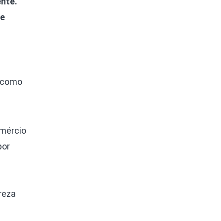
nte.
 e
, como
omércio
por
reza