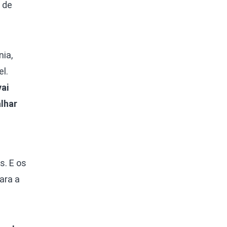
 de
nia,
l.
vai
alhar
s. E os
ara a