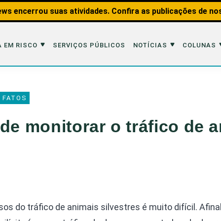
ws encerrou suas atividades. Confira as publicações de no
 EM RISCO
SERVIÇOS PÚBLICOS
NOTÍCIAS
COLUNAS
Risco
Notícias
Colunas
 FATOS
imais
Reportagens
Aquáticos
de monitorar o tráfico de 
Analisando os Fatos
Educação Amb
 Transportes
Entrevistas
Fauna e Tran
tat
Web Stories
Invertebrados
Na Linha de F
Observação d
s do tráfico de animais silvestres é muito difícil. Afinal