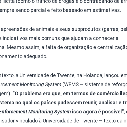
 ilícita (como o tráfico de drogas e o contrabando de ar
Olha o Bicho!
sempre sendo parcial e feito baseado em estimativas.
Photo Animal
Políticas Públ
apreensões de animais e seus subprodutos (garras, pel
Saúde, Bicho 
os indicativos mais comuns que ajudam a conhecer a
Segunda Cha
una. Mesmo assim, a falta de organização e centralizaç
Túnel do Tem
ionamento adequado.
Universo Cetr
texto, a Universidade de Twente, na Holanda, lançou em
forcement Monitoring System
(WEMS – sistema de reforç
gem).
“O problema era que, em termos de comércio ile
stema no qual os países pudessem reunir, analisar e t
 Enforcement Monitoring System
isso agora é possível”
,
isador vinculado à Universidade de Twente – texto da 