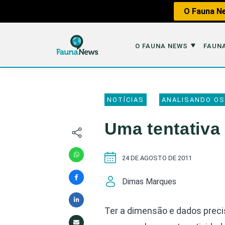
O Fauna Ne
O FAUNA NEWS
FAUNA
O Fauna News
Fauna em 
NOTÍCIAS
ANALISANDO OS
Sobre nós
Tráfico de An
Uma tentativa 
Equipe
Caça
Parceiros
Impactos dos
24 DE AGOSTO DE 2011
Republique
Perda de Hábi
Dimas Marques
Publique no Fauna
Contato/Mídia Kit
Ter a dimensão e dados preciso