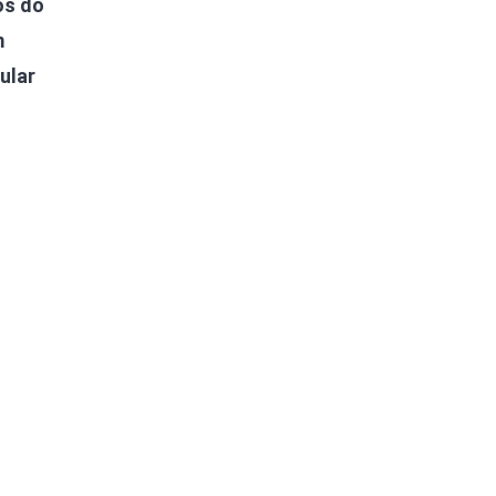
os do
m
ular