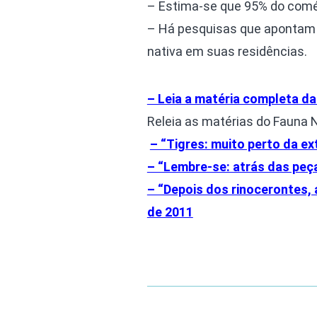
– Estima-se que 95% do comérc
– Há pesquisas que apontam h
nativa em suas residências.
– Leia a matéria completa 
Releia as matérias do Fauna 
– “Tigres: muito perto da ex
– “Lembre-se: atrás das peça
– “Depois dos rinocerontes, 
de 2011