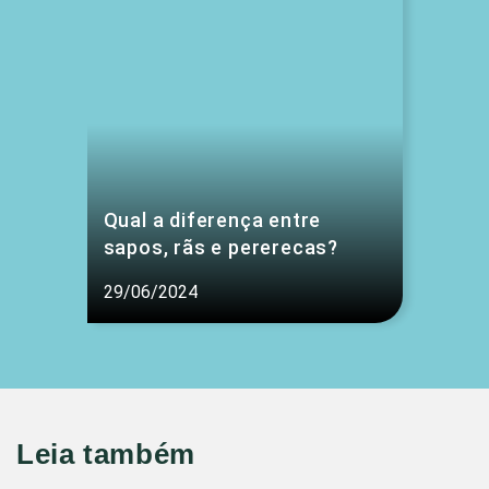
Qual a diferença entre
sapos, rãs e pererecas?
29/06/2024
Leia também