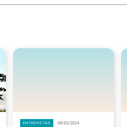
Olha o Bicho!
Photo Animal
Políticas Públ
Saúde, Bicho 
Segunda Cha
Túnel do Tem
Universo Cetr
08/03/2024
ENTREVISTAS