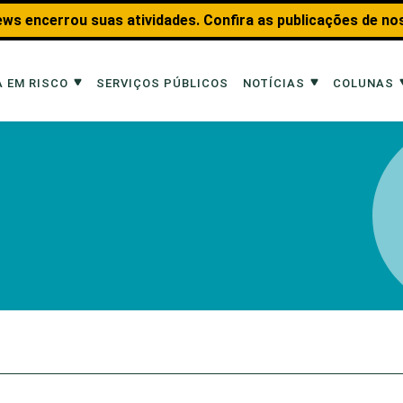
ws encerrou suas atividades. Confira as publicações de no
 EM RISCO
SERVIÇOS PÚBLICOS
NOTÍCIAS
COLUNAS
Risco
Notícias
Colunas
imais
Reportagens
Aquáticos
Analisando os Fatos
Educação Amb
 Transportes
Entrevistas
Fauna e Tran
tat
Web Stories
Invertebrados
Na Linha de F
Observação d