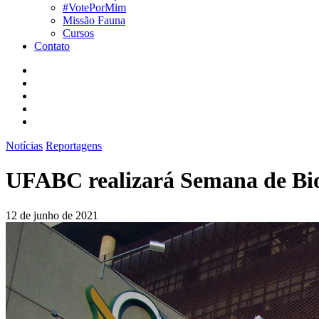
#VotePorMim
Missão Fauna
Cursos
Contato
Notícias
Reportagens
UFABC realizará Semana de Bio
12 de junho de 2021