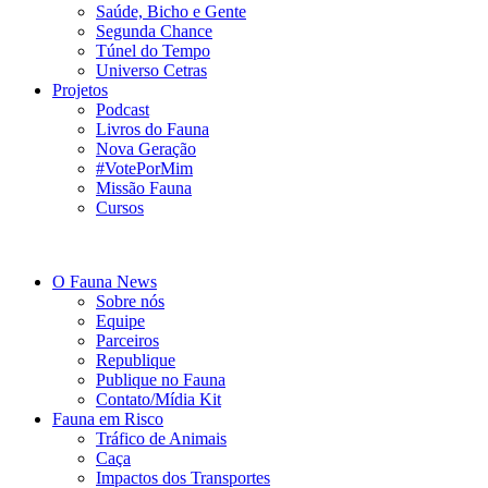
Saúde, Bicho e Gente
Segunda Chance
Túnel do Tempo
Universo Cetras
Projetos
Podcast
Livros do Fauna
Nova Geração
#VotePorMim
Missão Fauna
Cursos
O Fauna News
Sobre nós
Equipe
Parceiros
Republique
Publique no Fauna
Contato/Mídia Kit
Fauna em Risco
Tráfico de Animais
Caça
Impactos dos Transportes