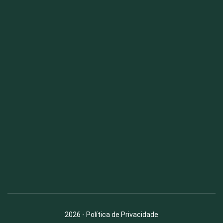
Fauna News
Licença
Creative Commons – Atribuição-SemDerivações 4.0
Internacional
2026
-
Política de Privacidade