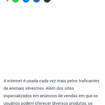
Hábitat
Contato/Mídia
Invertebra
Kit
Na Linha d
Livros do 
Observaçã
Nova Gera
Olha o Bic
#VotePor
Photo Ani
Missão Fa
Políticas 
Cursos
Saúde, Bic
Segunda C
Túnel do 
Universo C
A internet é usada cada vez mais pelos traficantes
de animais silvestres. Além dos sites
especializados em anúncios de vendas em que os
usuários podem oferecer diversos produtos, os