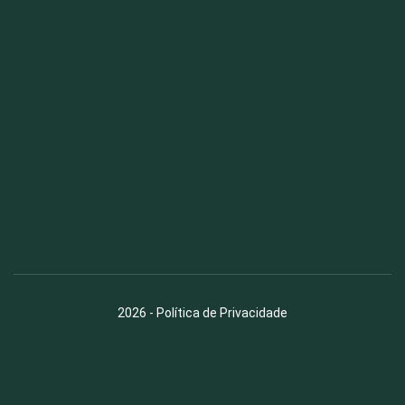
Fauna News
Licença
Creative Commons – Atribuição-SemDerivações 4.0
Internacional
2026
-
Política de Privacidade