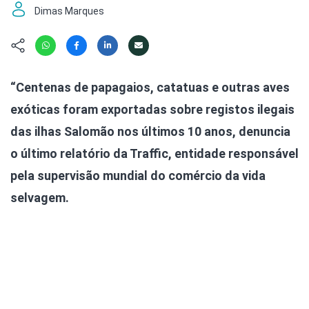
Hábitat
Contato/Mídia
Invertebra
Dimas Marques
Kit
Na Linha d
Livros do 
Observaçã
Nova Gera
Olha o Bic
“Centenas de papagaios, catatuas e outras aves
#VotePor
Photo Ani
exóticas foram exportadas sobre registos ilegais
Missão Fa
Políticas 
Cursos
das ilhas Salomão nos últimos 10 anos, denuncia
Saúde, Bic
o último relatório da Traffic, entidade responsável
Segunda C
pela supervisão mundial do comércio da vida
Túnel do 
Universo C
selvagem.