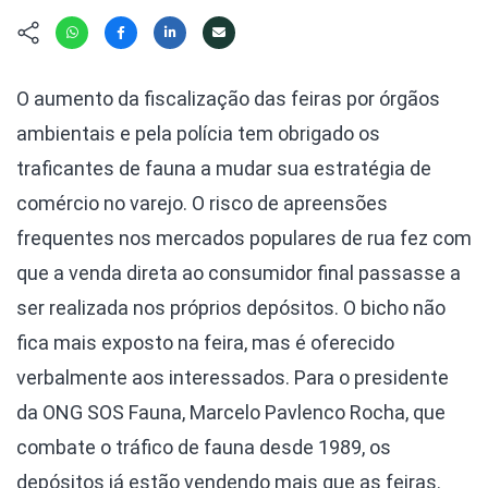
Hábitat
Contato/Mídia
Invertebra
Kit
Na Linha d
Livros do 
Observaçã
O aumento da fiscalização das feiras por órgãos
Nova Gera
Olha o Bic
ambientais e pela polícia tem obrigado os
#VotePor
Photo Ani
traficantes de fauna a mudar sua estratégia de
Missão Fa
Políticas 
comércio no varejo. O risco de apreensões
Cursos
Saúde, Bic
frequentes nos mercados populares de rua fez com
Segunda C
que a venda direta ao consumidor final passasse a
Túnel do 
ser realizada nos próprios depósitos. O bicho não
Universo C
fica mais exposto na feira, mas é oferecido
verbalmente aos interessados. Para o presidente
da ONG SOS Fauna, Marcelo Pavlenco Rocha, que
combate o tráfico de fauna desde 1989, os
depósitos já estão vendendo mais que as feiras.