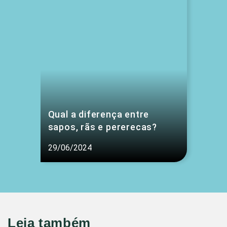
Qual a diferença entre
sapos, rãs e pererecas?
29/06/2024
Leia também