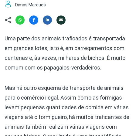
Hábitat
Contato/Mídia
Invertebra
Dimas Marques
Kit
Na Linha d
Livros do 
Observaçã
Nova Gera
Olha o Bic
Uma parte dos animais traficados é transportada
#VotePor
Photo Ani
em grandes lotes, isto é, em carregamentos com
Missão Fa
Políticas 
Cursos
centenas e, às vezes, milhares de bichos. É muito
Saúde, Bic
comum com os papagaios-verdadeiros.
Segunda C
Túnel do 
Universo C
Mas há outro esquema de transporte de animais
para o comércio ilegal. Assim como as formigas
levam pequenas quantidades de comida em várias
viagens até o formigueiro, há muitos traficantes de
animais também realizam várias viagens com