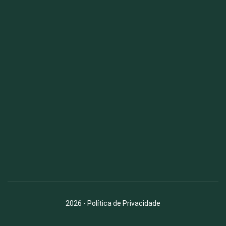
Fauna News
Licença
Creative Commons – Atribuição-SemDerivações 4.0
Internacional
2026
-
Política de Privacidade