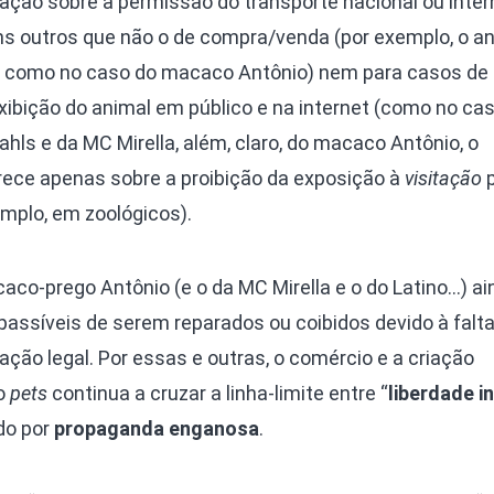
ação sobre a permissão do transporte nacional ou inter
ins outros que não o de compra/venda (por exemplo, o an
”, como no caso do macaco Antônio) nem para casos de
xibição do animal em público e na internet (como no ca
ahls e da MC Mirella, além, claro, do macaco Antônio, o
arece apenas sobre a proibição da exposição à
visitação
p
emplo, em zoológicos).
co-prego Antônio (e o da MC Mirella e o do Latino…) ai
mpassíveis de serem reparados ou coibidos devido à falt
ção legal. Por essas e outras, o comércio e a criação
o
pets
continua a cruzar a linha-limite entre “
liberdade in
do por
propaganda enganosa
.