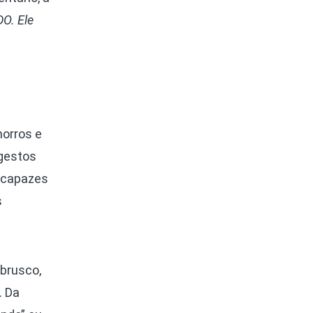
O. Ele
orros e
 gestos
o capazes
s
brusco,
. Da