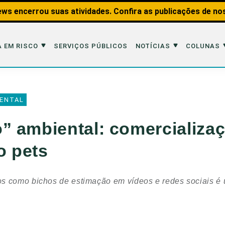
ws encerrou suas atividades. Confira as publicações de no
 EM RISCO
SERVIÇOS PÚBLICOS
NOTÍCIAS
COLUNAS
Risco
Notícias
Colunas
ENTAL
imais
Reportagens
Aquáticos
 ambiental: comercializaç
Analisando os Fatos
Educação Amb
 pets
 Transportes
Entrevistas
Fauna e Tran
tat
Web Stories
Invertebrados
s como bichos de estimação em vídeos e redes sociais é
Na Linha de F
Observação d