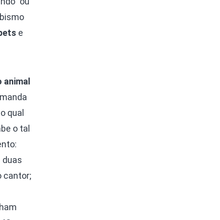
ando” ou
abismo
pets
e
 animal
demanda
o qual
be o tal
nto:
a duas
 cantor;
nham