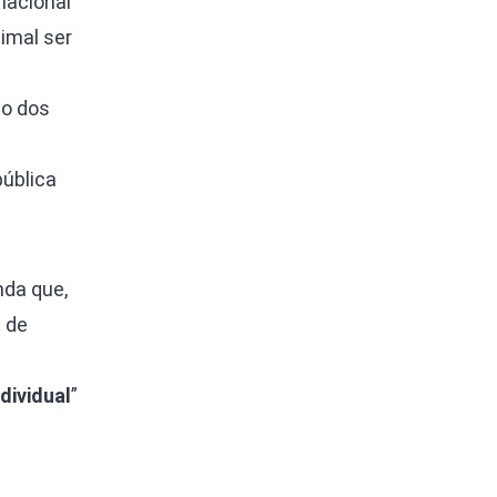
nacional
imal ser
so dos
ública
nda que,
a de
dividual
”