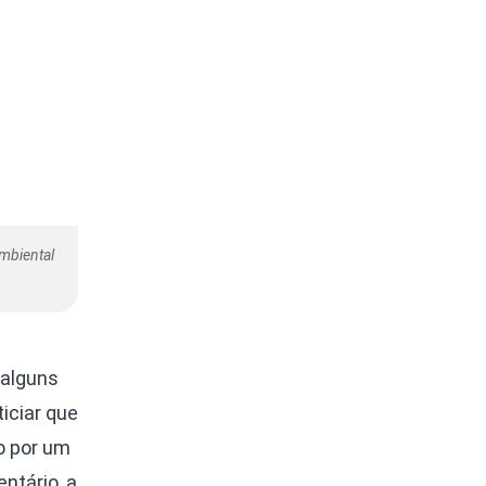
mbiental
 alguns
ticiar que
o por um
ntário, a