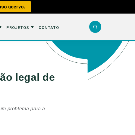
sso acervo.
PROJETOS
CONTATO
Sobre n
Equipe
Tráfico
Parceir
Caça
Projetos
Republi
Impacto
Publiqu
Podcast
Perda d
ão legal de
Report
Contato
iental
Livros do Fauna
Analisa
Aquátic
sportes
Nova Geração
Entrevi
Educaçã
#VotePorMim
Fauna e
 um problema para a
rente
Missão Fauna
Inverte
e Aves
Cursos
Na Linh
Livros 
Observ