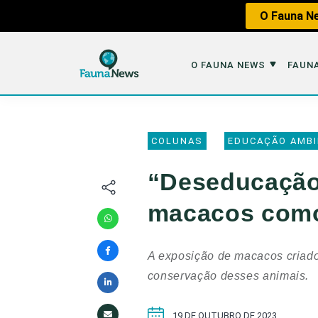
O Fauna Ne
O FAUNA NEWS
FAUNA
O Fauna News
Fauna em 
COLUNAS
EDUCAÇÃO AMBI
Sobre nós
Tráfico de An
“Deseducação”
Equipe
Caça
macacos como
Parceiros
Impactos dos
Republique
Perda de Hábi
A exposição de macacos criado
Publique no Fauna
conservação desses animais.
Contato/Mídia Kit
19 DE OUTUBRO DE 2023