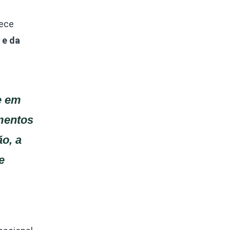
lece
 e da
e em
mentos
ão, a
e