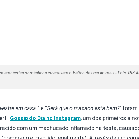
 ambientes domésticos incentivam o tráfico desses animais - Foto: PM A
vestre em casa.
” e “
Será que o macaco está bem?
” foram
rfil
Gossip do Dia no Instagram
, um dos primeiros a no
recido com um machucado inflamado na testa, causad
o
(comprado e mantido legalmente). Através de um come