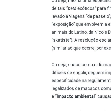
Ou seja, não há uma especific
de tais “
pets
exóticos” para f
levado a viagens “de passeio
“exposição” que envolvem a e
animais do Latino, da Nicole B
“skatista”). A resolução escl
(similar ao que ocorre, por ex
Ou seja, casos como o do maca
difíceis de engolir, seguem i
especificidade na regulamenta
legalizados de macacos com
e “
impacto ambiental
” causa